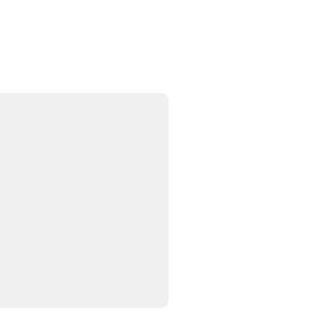
全国咨询
新闻资讯
联系我们
111 0000