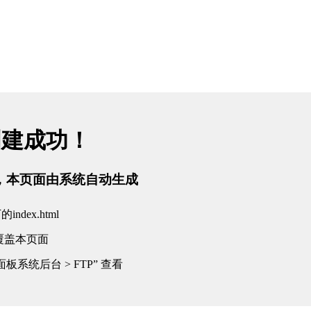
网站首页
关于我们
产品中心
行业应用
新闻资讯