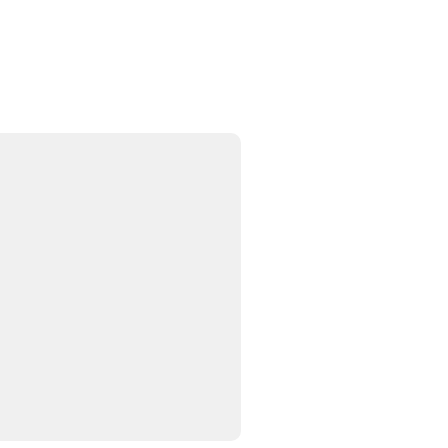
全国咨询
新闻资讯
联系我们
111 0000