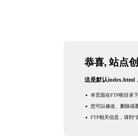
你好！欢迎访问中国·星空综合(股份)有限公司-官方网站！
网站地图
中国·星空综合(股份)有限公司-官方网站