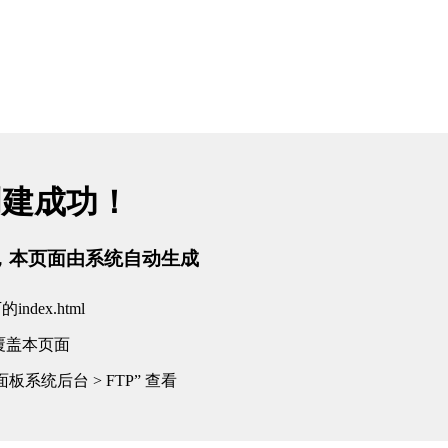
网站首页
关于我们
产品中心
行业应用
行业应用