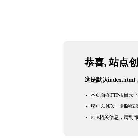
你好！欢迎访问吉林中国·星空综合(股份)有限公司-官方网站！
网站地图
吉林中国·星空综合(股份)有限公司-官方网站