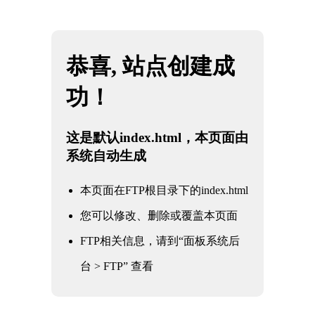
网站地图
吉林中国·星空综合(股份)有限公司-官方网站
☰
荣誉资质
企业简介
售后服务
企业文化
生产能力
加入我们
荣誉资质