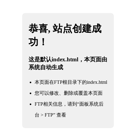
网站地图
云南中国·星空综合(股份)有限公司-官方网站
☰
站点关键词：
,
,
,
云南星空综合
星空·综合体育
星空综合官网
星空综合中国官方网站
描述：
云南🧧🧧✅财运滚滚,大户首选✅星空综合,星空·综合体育,星空综合官
网,星空综合中国官方网站中国·星空综合(股份)有限公司官方网站提供有
关我们的公司、产品和服务的全面信息。我们致力于通过创新和科技推