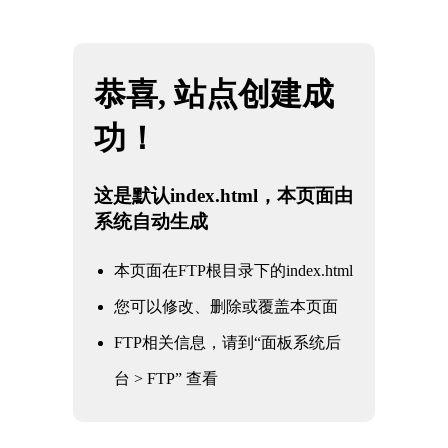
网站地图
天津中国·星空综合(股份)有限公司-官方网站
☰
站点关键词：
,
,
,
天津星空综合
星空·综合体育
星空综合官网
星空综合中国官方网站
描述：
天津🧧🧧✅财运滚滚,大户首选✅星空综合,星空·综合体育,星空综合官
网,星空综合中国官方网站中国·星空综合(股份)有限公司官方网站提供有
关我们的公司、产品和服务的全面信息。我们致力于通过创新和科技推